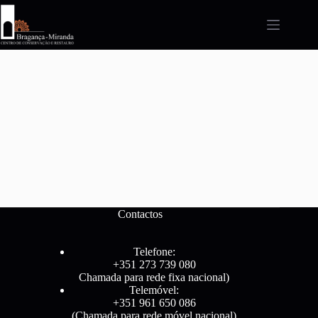
Pular
para
o
conteúdo
Contactos
Telefone:
+351 273 739 080
Chamada para rede fixa nacional)
Telemóvel:
+351 961 650 086
(Chamada para rede móvel nacional)