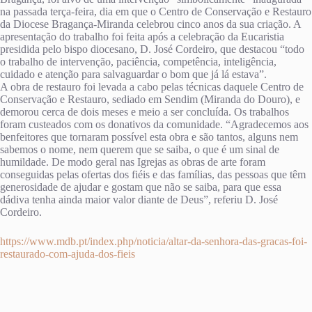
na passada terça-feira, dia em que o Centro de Conservação e Restauro
da Diocese Bragança-Miranda celebrou cinco anos da sua criação. A
apresentação do trabalho foi feita após a celebração da Eucaristia
presidida pelo bispo diocesano, D. José Cordeiro, que destacou “todo
o trabalho de intervenção, paciência, competência, inteligência,
cuidado e atenção para salvaguardar o bom que já lá estava”.
A obra de restauro foi levada a cabo pelas técnicas daquele Centro de
Conservação e Restauro, sediado em Sendim (Miranda do Douro), e
demorou cerca de dois meses e meio a ser concluída. Os trabalhos
foram custeados com os donativos da comunidade. “Agradecemos aos
benfeitores que tornaram possível esta obra e são tantos, alguns nem
sabemos o nome, nem querem que se saiba, o que é um sinal de
humildade. De modo geral nas Igrejas as obras de arte foram
conseguidas pelas ofertas dos fiéis e das famílias, das pessoas que têm
generosidade de ajudar e gostam que não se saiba, para que essa
dádiva tenha ainda maior valor diante de Deus”, referiu D. José
Cordeiro.
https://www.mdb.pt/index.php/noticia/altar-da-senhora-das-gracas-foi-
restaurado-com-ajuda-dos-fieis